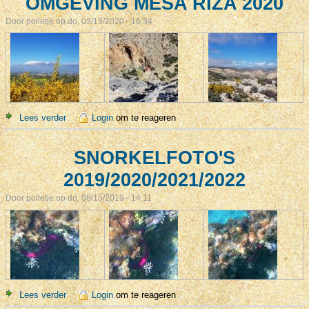
OMGEVING MESA RIZA 2020
Door
polletje
op do, 03/19/2020 - 16:34
Lees verder
over OMGEVING MESA RIZA 2020
Login
om te reageren
SNORKELFOTO'S
2019/2020/2021/2022
Door
polletje
op do, 08/15/2019 - 14:11
Lees verder
over SNORKELFOTO'S 2019/2020/2021/2022
Login
om te reageren