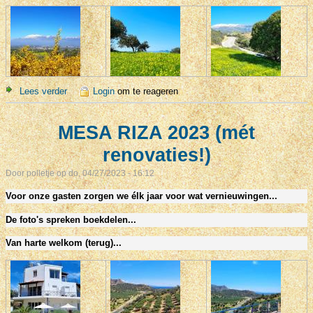
Lees verder
over OMGEVING MESA RIZA 2024
Login
om te reageren
MESA RIZA 2023 (mét
renovaties!)
Door
polletje
op do, 04/27/2023 - 16:12
Voor onze gasten zorgen we élk jaar voor wat vernieuwingen...
De foto's spreken boekdelen...
Van harte welkom (terug)...