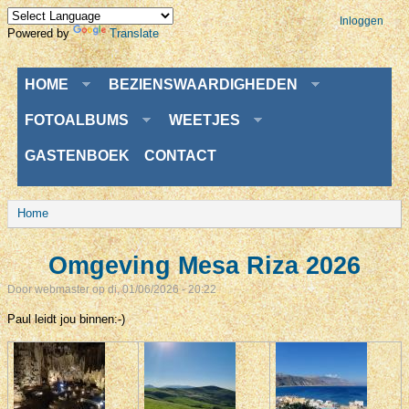
Inloggen
Powered by
Translate
Menu
HOME
BEZIENSWAARDIGHEDEN
FOTOALBUMS
WEETJES
GASTENBOEK
CONTACT
U bent hier
Home
Omgeving Mesa Riza 2026
Door
webmaster
op di, 01/06/2026 - 20:22
Paul leidt jou binnen:-)