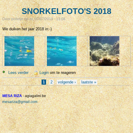
SNORKELFOTO'S 2018
Door
polletje
op zo, 07/07/2019 - 13:08
We duiken het jaar 2018 in:-)
Lees verder
over SNORKELFOTO'S 2018
Login
om te reageren
Pagina's
1
2
volgende ›
laatste »
MESA RIZA
- agiagalini.be
mesariza@gmail.com