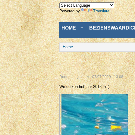
Powered by
Translate
Menu
HOME
BEZIENSWAARDI
U bent hier
Home
Door
polletje
op zo, 07/07/2019 - 13:08
We duiken het jaar 2018 in:-)