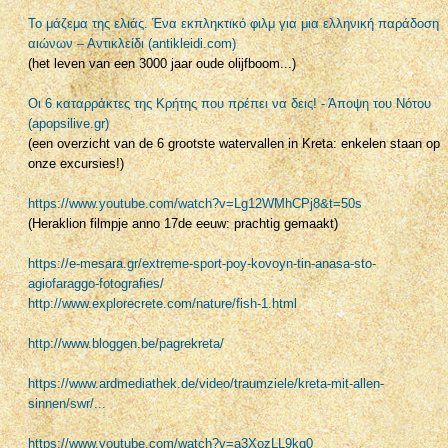
Το μάζεμα της ελιάς. Ένα εκπληκτικό φιλμ για μια ελληνική παράδοση
αιώνων – Αντικλείδι (antikleidi.com)
(het leven van een 3000 jaar oude olijfboom...)
Οι 6 καταρράκτες της Κρήτης που πρέπει να δεις! - Άποψη του Νότου
(apopsilive.gr)
(een overzicht van de 6 grootste watervallen in Kreta: enkelen staan op
onze excursies!)
https://www.youtube.com/watch?v=Lg12WMhCPj8&t=50s
(Heraklion filmpje anno 17de eeuw: prachtig gemaakt)
https://e-mesara.gr/extreme-sport-poy-kovoyn-tin-anasa-sto-
agiofaraggo-fotografies/
http://www.explorecrete.com/nature/fish-1.html
http://www.bloggen.be/pagrekreta/
https://www.ardmediathek.de/video/traumziele/kreta-mit-allen-
sinnen/swr/...
https://www.youtube.com/watch?v=a3XozLL9kq0