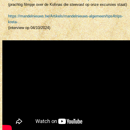
(prachtig filmpje over de Kofinas die steevast op onze excursies staat)
https://mandelnieuws.be/Artikels/mandelnieuws-algemeen/tips4trips-
kreta-...
(interview op 04/10/2024)