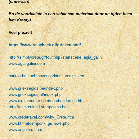
(onderaan)
En de voorlaatste
is een schat aan materiaal door de tijden heen
ivm Kreta;-)
Veel plezier!
https://www.reischeck.nl/griekenland/
http://simplycrete.gr/tour.php?startscene=agia_galini
www.agia-galini.com
parkos.be Luchthavenparkings vergelijken
www.grieksegids.be/index.php
www.grieksegids.nl/index.php
www.explorecrete.com/dutch/index-du.html
http://griekenland.startpagina.be/
www.cretetravel.com/why_Crete.htm
www.ktimatoemporiki.gr/news.php
www.angelfire.com