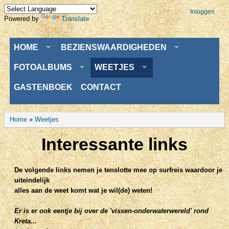
Inloggen
Powered by
Translate
Menu
HOME
BEZIENSWAARDIGHEDEN
FOTOALBUMS
WEETJES
GASTENBOEK
CONTACT
U bent hier
Home
»
Weetjes
Interessante links
De volgende links nemen je tenslotte mee op surfreis waardoor je
uiteindelijk
alles aan de weet komt wat je wil(de) weten!
Er is er ook eentje bij over de 'vissen-onderwaterwereld' rond
Kreta...