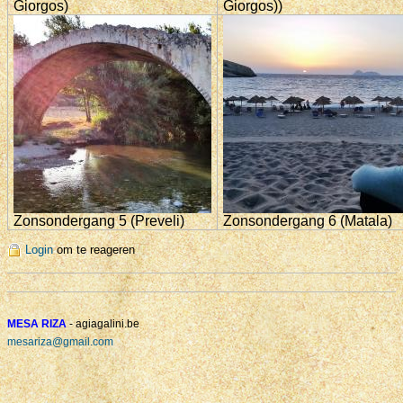
Giorgos)
Giorgos))
Zonsondergang 5 (Preveli)
Zonsondergang 6 (Matala)
Login
om te reageren
MESA RIZA
- agiagalini.be
mesariza@gmail.com