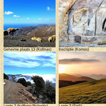
Geheime plaats 13 (Kofinas)
Inscriptie (Komos)
Lente 2 (halfweg Psiloritis)
Lente 3 (Spili)