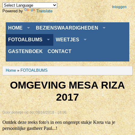
Inloggen
Powered by
Translate
Menu
HOME
BEZIENSWAARDIGHEDEN
FOTOALBUMS
WEETJES
GASTENBOEK
CONTACT
U bent hier
Home
»
FOTOALBUMS
OMGEVING MESA RIZA
2017
Door
polletje
op do, 08/16/2018 - 18:06
Ontdek deze reeks foto's in een ongerept stukje Kreta via je
persoonlijke gastheer Paul...!