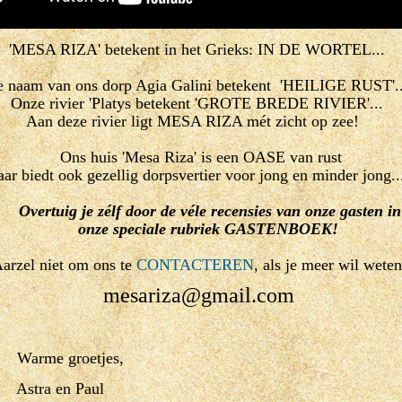
'MESA RIZA' betekent in het Grieks: IN DE WORTEL...
 naam van ons dorp Agia Galini betekent 'HEILIGE RUST'..
Onze rivier 'Platys betekent 'GROTE BREDE RIVIER'...
Aan deze rivier ligt MESA RIZA mét zicht op zee!
Ons huis 'Mesa Riza' is een OASE van rust
ar biedt ook gezellig dorpsvertier voor jong en minder jong..
Overtuig je zélf door de véle recensies van onze gasten 
onze
speciale rubriek
GASTENBOEK
!
arzel niet om ons te
CONTACTEREN
, als je meer wil weten
mesariza@gmail.com
etjes,
 Paul