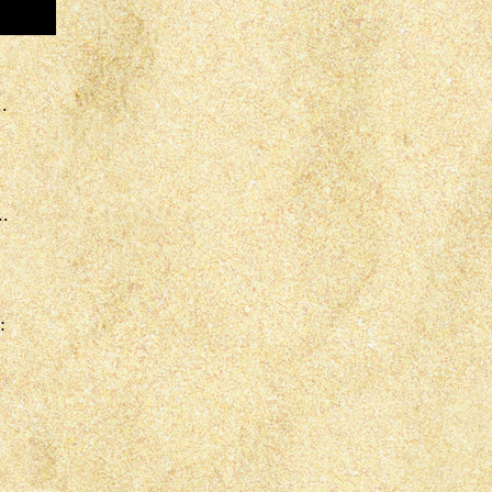
.
..
in
: