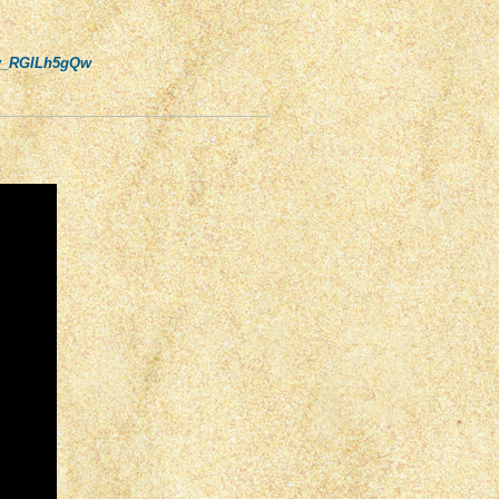
=v_RGILh5gQw