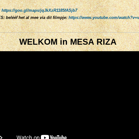
:
https://goo.gl/maps/jqJkXzR1185fASjb7
belééf het al mee via dit filmpje:
https://www.youtube.com/watch?v
WELKOM in MESA RIZA