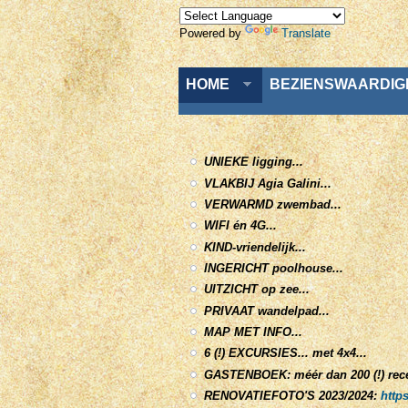
Powered by
Translate
Menu
HOME
BEZIENSWAARDI
UNIEKE ligging...
VLAKBIJ Agia Galini...
VERWARMD zwembad...
WIFI én 4G...
KIND-vriendelijk...
INGERICHT poolhouse...
UITZICHT op zee...
PRIVAAT wandelpad...
MAP MET INFO...
6 (!) EXCURSIES... met 4x4...
GASTENBOEK: méér dan 200 (!) rece
RENOVATIEFOTO'S 2023/2024:
http