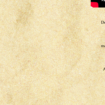
De
ma
A
Warme gro
Astra en