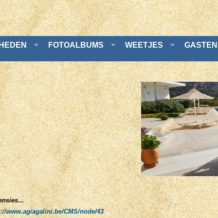
GHEDEN
FOTOALBUMS
WEETJES
GASTEN
nsies...
s://www.agiagalini.be/CMS/node/43